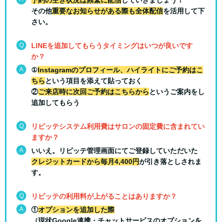
予約の空き状況は頻繁に配信
していきましょう！
その他
重要なお知らせがある際も全体配信
を活用して下
さい。
Q
LINEを追加してもらうタイミングはいつが良いです
か？
A
①
Instagramのプロフィール、ハイライトにご予約はこ
ちら
という項目を添えて貼っておく
②
ご来店時に次回ご予約はこちらから
というご案内をし
追加してもらう
Q
リピッテシステム利用費はサロンの固定費に含まれてい
ますか？
A
いいえ。リピッテ管理画面にてご登録していただいた
クレジットカードから毎月4,400円
が引き落としされま
す。
Q
リピッテの利用料が上がることはありますか？
A
①
オプションを追加した際
（現状Google連携・チャットサービスのオプションを