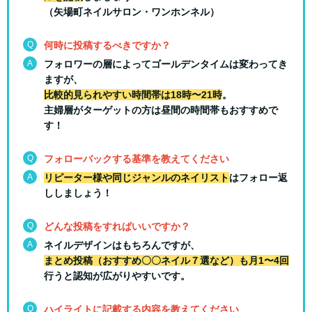
（矢場町ネイルサロン・ワンホンネル）
Q
何時に投稿するべきですか？
A
フォロワーの層によってゴールデンタイムは変わってき
ますが、
比較的見られやすい時間帯は18時〜21時
。
主婦層がターゲットの方は昼間の時間帯もおすすめで
す！
Q
フォローバックする基準を教えてください
A
リピーター様や同じジャンルのネイリスト
はフォロー返
ししましょう！
Q
どんな投稿をすればいいですか？
A
ネイルデザインはもちろんですが、
まとめ投稿（おすすめ〇〇ネイル７選など）も月1〜4回
行うと認知が広がりやすいです。
Q
ハイライトに記載する内容を教えてください