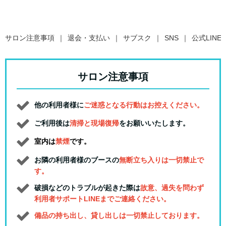
サロン注意事項
退会・支払い
サブスク
SNS
公式LINE
サロン注意事項
他の利用者様に
ご迷惑となる行動はお控えください。
ご利用後は
清掃と現場復帰
をお願いいたします。
室内は
禁煙
です。
お隣の利用者様のブースの
無断立ち入りは一切禁止で
す。
破損などのトラブルが起きた際は
故意、過失を問わず
利用者サポートLINEまでご連絡ください。
備品の持ち出し、貸し出しは一切禁止しております。