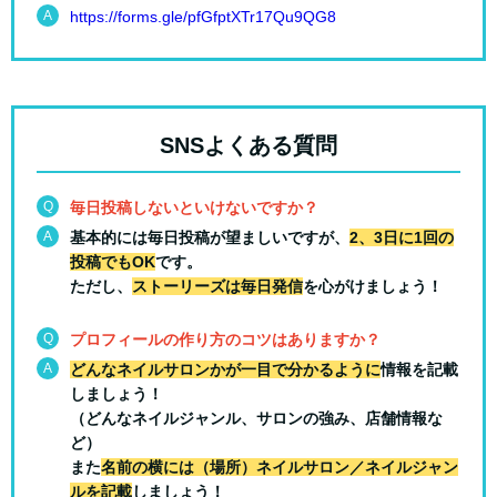
A
https://forms.gle/pfGfptXTr17Qu9QG8
SNSよくある質問
Q
毎日投稿しないといけないですか？
A
基本的には毎日投稿が望ましいですが、
2、3日に1回の
投稿でもOK
です。
ただし、
ストーリーズは毎日発信
を心がけましょう！
Q
プロフィールの作り方のコツはありますか？
A
どんなネイルサロンかが一目で分かるように
情報を記載
しましょう！
（どんなネイルジャンル、サロンの強み、店舗情報な
ど）
また
名前の横には（場所）ネイルサロン／ネイルジャン
ルを記載
しましょう！