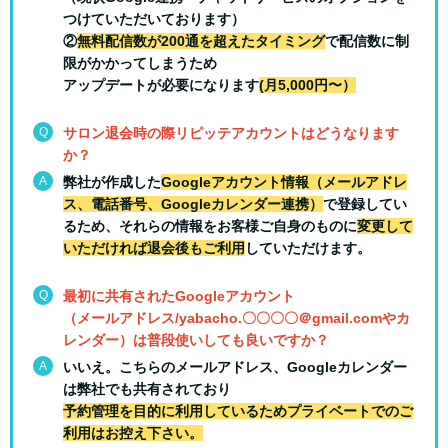
つけていただいております）
②
無料配信数が200通を超えたタイミング
で配信数に制
限がかかってしまうため
アップデートが必要になります
(月5,000円〜）
Q
サロン退会時の際リピッテアカウントはどうなります
か？
A
弊社が作成した
Googleアカウント情報（メールアドレ
ス、電話番号、Googleカレンダー連携）
で登録してい
るため、それらの情報をお客様ご自身のものに
変更して
いただければ退会後もご利用
していただけます。
Q
最初に共有されたGoogleアカウント
（メールアドレス/yabacho.〇〇〇〇＠gmail.comやカ
レンダー）は普段使いしても良いですか？
A
いいえ。こちらのメールアドレス、Googleカレンダー
は弊社でも共有されており
予約管理を目的に利用しているためプライベートでのご
利用はお控え下さい。