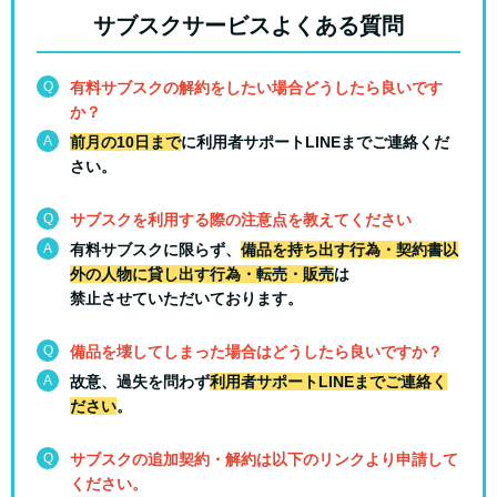
サブスクサービスよくある質問
Q
有料サブスクの解約をしたい場合どうしたら良いです
か？
A
前月の10日まで
に利用者サポートLINEまでご連絡くだ
さい。
Q
サブスクを利用する際の注意点を教えてください
A
有料サブスクに限らず、
備品を持ち出す行為・契約書以
外の人物に貸し出す行為・転売・販売
は
禁止させていただいております。
Q
備品を壊してしまった場合はどうしたら良いですか？
A
故意、過失を問わず
利用者サポートLINEまでご連絡く
ださい
。
Q
サブスクの追加契約・解約は以下のリンクより申請して
ください。